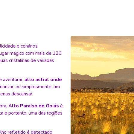
icidade e cenários
lugar mágico com mais de 120
as cristalinas de variadas
e aventurar,
alto astral onde
iorizar, ou simplesmente, um
penas descansar.
rra,
Alto Paraíso de Goiás
é
ta e portanto, uma das regiões
rilho refletido é detectado