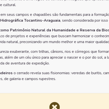
e cultural.
em seus campos e chapadões são fundamentais para a formaçã
 Hidrográfica Tocantins-Araguaia
, sendo considerada por isso
omo Patrimônio Natural da Humanidade e Reserva da Bio
alco de projetos e experiências que buscam harmonizar o conhe
vida natural, preconizando um mundo melhor e uma maior qualidad
reza exuberante, com trilhas, cânions, rios e córregos que formam
as, além de um céu único para apreciar o nascer e o por do sol, a l
rida de aventura de expedição
.
deiros
o cerrado revela suas fisionomias: veredas de buritis, 
res, de galeria e campos rupestres.