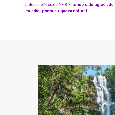
pelos satélites da NASA,
tendo sido agraciado 
mundial por sua riqueza natural.