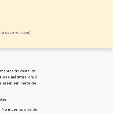
te deve resolver)
amentos de cristal de
turas inéditas
, ora é
s além em mata de
ntes.
.
No inverno
, o verde