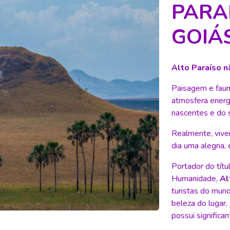
PARA
GOIÁ
Alto Paraíso n
Paisagem e faun
atmosfera energ
nascentes e do s
Realmente, vive
dia uma alegria, 
Portador do títu
Humanidade,
Al
turistas do mund
beleza do lugar,
possui significa