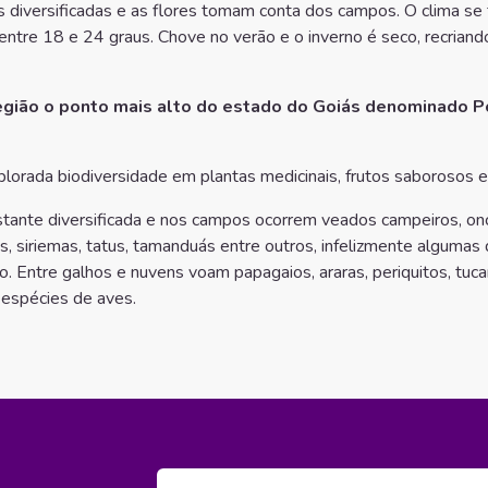
 diversificadas e as flores tomam conta dos campos. O clima se
ntre 18 e 24 graus. Chove no verão e o inverno é seco, recriand
região o ponto mais alto do estado do Goiás denominado 
plorada biodiversidade em plantas medicinais, frutos saborosos e 
ante diversificada e nos campos ocorrem veados campeiros, onç
as, siriemas, tatus, tamanduás entre outros, infelizmente alguma
. Entre galhos e nuvens voam papagaios, araras, periquitos, tuca
 espécies de aves.