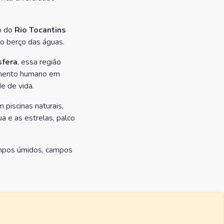
o do
Rio Tocantins
 o berço das águas.
sfera
, essa região
cimento humano em
e de vida.
 piscinas naturais,
ua e as estrelas, palco
campos úmidos, campos