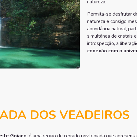
natureza.
Permita-se desfrutar d
natureza e consigo mesm
abundância natural, par
simultânea de cristais e
introspecção, a libera
conexão com o unive
ADA DOS VEADEIROS
este Goiano
, é uma região de cerrado privilegiada que apresenta