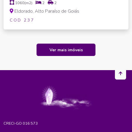
1060(m2)
2
2
Eldorado, Alto Paraíso de Goiás
COD 237
Ver mais imóveis
CRECI-GO 016.573